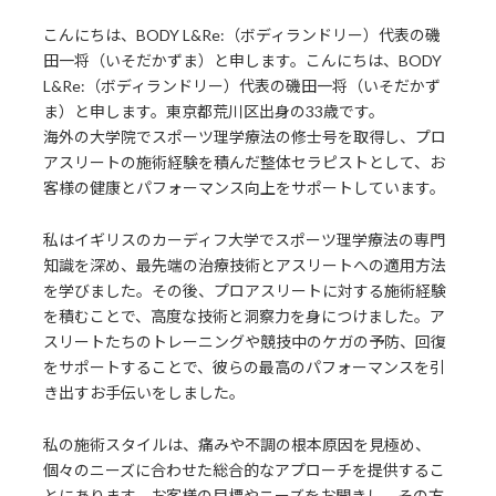
こんにちは、BODY L&Re:（ボディランドリー）代表の磯
田一将（いそだかずま）と申します。こんにちは、BODY
L&Re:（ボディランドリー）代表の磯田一将（いそだかず
ま）と申します。東京都荒川区出身の33歳です。
海外の大学院でスポーツ理学療法の修士号を取得し、プロ
アスリートの施術経験を積んだ整体セラピストとして、お
客様の健康とパフォーマンス向上をサポートしています。
私はイギリスのカーディフ大学でスポーツ理学療法の専門
知識を深め、最先端の治療技術とアスリートへの適用方法
を学びました。その後、プロアスリートに対する施術経験
を積むことで、高度な技術と洞察力を身につけました。ア
スリートたちのトレーニングや競技中のケガの予防、回復
をサポートすることで、彼らの最高のパフォーマンスを引
き出すお手伝いをしました。
私の施術スタイルは、痛みや不調の根本原因を見極め、
個々のニーズに合わせた総合的なアプローチを提供するこ
とにあります。お客様の目標やニーズをお聞きし、その方