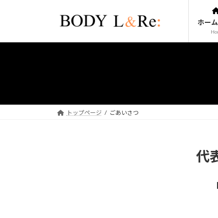
コ
ナ
ン
ビ
ホーム
テ
ゲ
Ho
ン
ー
ツ
シ
へ
ョ
ス
ン
キ
に
ッ
移
プ
動
トップページ
ごあいさつ
代