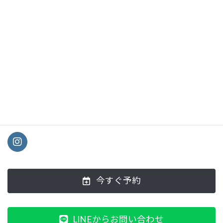
”ボディランドリー”
"L&R"は身体の左右を表し、"Re:"はリハビリテーション
(Rehabilitation)のReを表す。身体の汚れをランドリーで洗い流しま
しょう。
今すぐ予約
LINEからお問い合わせ